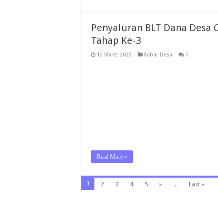
Penyaluran BLT Dana Desa 
Tahap Ke-3
12 Maret 2025
Kabar Desa
0
Read More »
1
2
3
4
5
»
...
Last »