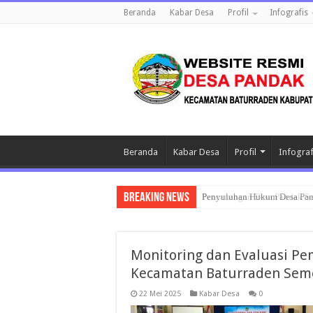
Beranda
Kabar Desa
Profil
Infografis
Beranda
Kabar Desa
Profil
Infograf
Breaking News
Penyuluhan Hukum Desa Pand
Monitoring dan Evaluasi Pe
Kecamatan Baturraden Seme
22 Mei 2025
Kabar Desa
0